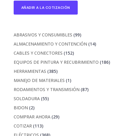
AÑADIR A LA COTIZACIÓN
99
ABRASIVOS Y CONSUMIBLES
99
productos
14
ALMACENAMIENTO Y CONTENCIÓN
14
productos
152
CABLES Y CONECTORES
152
productos
186
EQUIPOS DE PINTURA Y RECUBRIMIENTO
186
productos
385
HERRAMIENTAS
385
productos
1
MANEJO DE MATERIALES
1
producto
87
RODAMIENTOS Y TRANSMISIÓN
87
productos
55
SOLDADURA
55
productos
2
BIDON
2
productos
29
COMPRAR AHORA
29
productos
113
COTIZAR
113
productos
368
ELÉCTRICOS
368