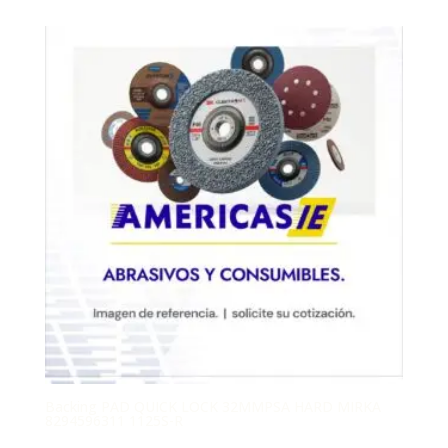
Backing PAD QUICK LOCK 32MMPSA HARD MIRKA
8294596311 1125S-R