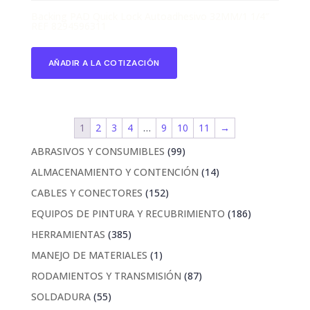
Backing PAD Quick Lock Autoadhesivo 32MM/1 1/4″
REF 8294596311
AÑADIR A LA COTIZACIÓN
1
2
3
4
…
9
10
11
→
99
ABRASIVOS Y CONSUMIBLES
99
productos
14
ALMACENAMIENTO Y CONTENCIÓN
14
productos
152
CABLES Y CONECTORES
152
productos
186
EQUIPOS DE PINTURA Y RECUBRIMIENTO
186
productos
385
HERRAMIENTAS
385
productos
1
MANEJO DE MATERIALES
1
producto
87
RODAMIENTOS Y TRANSMISIÓN
87
productos
55
SOLDADURA
55