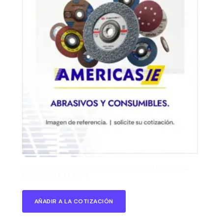
Backing PAD QUICK LOCK 32MM PSA HARD MIRKA
8294596311 1125S-R
AÑADIR A LA COTIZACIÓN