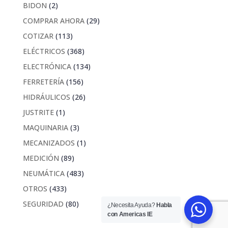
productos
2
BIDON
2
productos
29
COMPRAR AHORA
29
productos
113
COTIZAR
113
productos
368
ELÉCTRICOS
368
productos
134
ELECTRÓNICA
134
productos
156
FERRETERÍA
156
productos
26
HIDRÁULICOS
26
productos
1
JUSTRITE
1
producto
3
MAQUINARIA
3
productos
1
MECANIZADOS
1
producto
89
MEDICIÓN
89
productos
483
NEUMÁTICA
483
productos
433
OTROS
433
productos
80
SEGURIDAD
80
¿Necesita Ayuda?
Habla
productos
con Americas IE