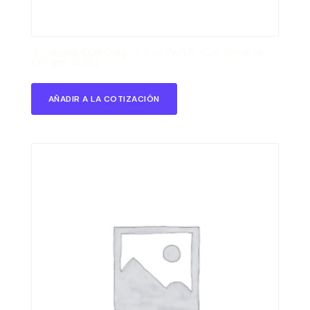
3M Hookit CLN Sndg LP Disc PAD 5″X3/8″X5/16-24
EXT Ref: 20353
AÑADIR A LA COTIZACIÓN