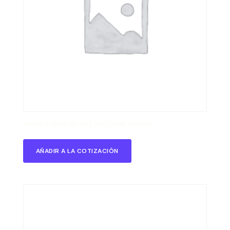
Aerosol Amarillo 300 ML (laca) Terinsa
AÑADIR A LA COTIZACIÓN