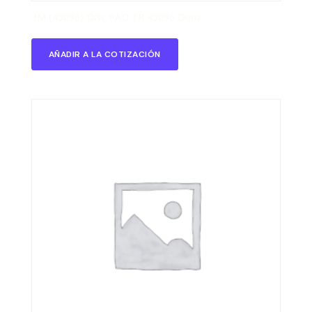
3M (45096) Disc PAD TR 45096 Duro
AÑADIR A LA COTIZACIÓN